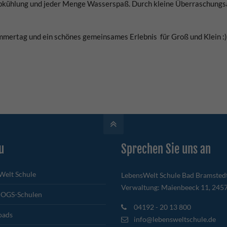
 Abkühlung und jeder Menge Wasserspaß. Durch kleine Überraschungs
mmertag und ein schönes gemeinsames Erlebnis für Groß und Klein :)
u
Sprechen Sie uns an
Welt Schule
LebensWelt Schule Bad Bramsted
Verwaltung: Maienbeeck 11, 245
 OGS-Schulen
04192 - 20 13 800
oads
info@lebensweltschule.de