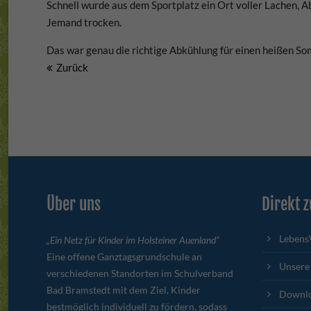
Schnell wurde aus dem Sportplatz ein Ort voller Lachen,
Jemand trocken.
Das war genau die richtige Abkühlung für einen heißen So
Zurück
Über uns
Direkt z
Lebens
„Ein Netz für Kinder im Holsteiner Auenland“
Eine offene Ganztagsgrundschule an
Unsere
verschiedenen Standorten im Schulverband
Bad Bramstedt mit dem Ziel, Kinder
Downl
bestmöglich individuell zu fördern, sodass