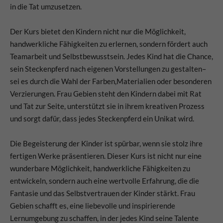
info@yourdomain.com
in die Tat umzusetzen.
About us
Der Kurs bietet den Kindern nicht nur die Möglichkeit,
handwerkliche Fähigkeiten zu erlernen, sondern fördert auch
Lorem ipsum dolor sit amet, consectetuer adipiscing elit.
Teamarbeit und Selbstbewusstsein. Jedes Kind hat die Chance,
Aenean commodo ligula eget dolor. Aenean massa. Cum
sein Steckenpferd nach eigenen Vorstellungen zu gestalten–
sociis natoque penatibus et magnis dis parturient
sei es durch die Wahl der Farben,Materialien oder besonderen
montes, nascetur ridiculus mus. Donec quam felis,
Verzierungen. Frau Gebien steht den Kindern dabei mit Rat
ultricies nec.
und Tat zur Seite, unterstützt sie in ihrem kreativen Prozess
und sorgt dafür, dass jedes Steckenpferd ein Unikat wird.
Die Begeisterung der Kinder ist spürbar, wenn sie stolz ihre
fertigen Werke präsentieren. Dieser Kurs ist nicht nur eine
wunderbare Möglichkeit, handwerkliche Fähigkeiten zu
entwickeln, sondern auch eine wertvolle Erfahrung, die die
Fantasie und das Selbstvertrauen der Kinder stärkt. Frau
Gebien schafft es, eine liebevolle und inspirierende
Lernumgebung zu schaffen, in der jedes Kind seine Talente