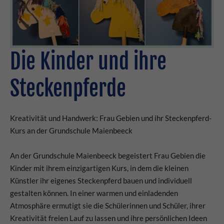
24h
/ 365days
Die Kinder und ihre
We offer support for our customers
Steckenpferde
Mon - Fri 8:00am - 5:00pm
(GMT +1)
Get in touch
Kreativität und Handwerk: Frau Gebien und ihr Steckenpferd-
Kurs an der Grundschule Maienbeeck
Cybersteel Inc.
376-293 City Road, Suite 600
San Francisco, CA 94102
An der Grundschule Maienbeeck begeistert Frau Gebien die
Kinder mit ihrem einzigartigen Kurs, in dem die kleinen
Künstler ihr eigenes Steckenpferd bauen und individuell
Have any questions?
gestalten können. In einer warmen und einladenden
+44 1234 567 890
Atmosphäre ermutigt sie die Schülerinnen und Schüler, ihrer
Kreativität freien Lauf zu lassen und ihre persönlichen Ideen
Drop us a line