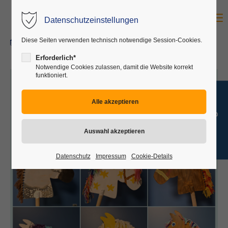
Menu
Datenschutzeinstellungen
Login
Diese Seiten verwenden technisch notwendige Session-Cookies.
08.01.2025
Benutzername
Erforderlich*
Notwendige Cookies zulassen, damit die Website korrekt
funktioniert.
Passwort
→ Jobangebote
Anmelden
Datenschutz
Impressum
Cookie-Details
Register
|
Lost your password?
Support
Lorem ipsum dolor sit amet: