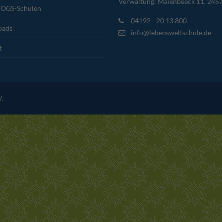
Verwaltung: Maienbeeck 11, 245
 OGS-Schulen
04192 - 20 13 800
oads
info@lebensweltschule.de
t
V.