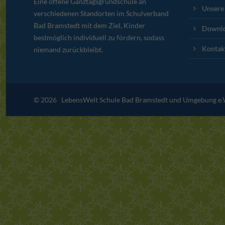
Eine offene Ganztagsgrundschule an
Unsere
verschiedenen Standorten im Schulverband
Bad Bramstedt mit dem Ziel, Kinder
Downl
bestmöglich individuell zu fördern, sodass
Kontak
niemand zurückbleibt.
© 2026 LebensWelt Schule Bad Bramstedt und Umgebung e.