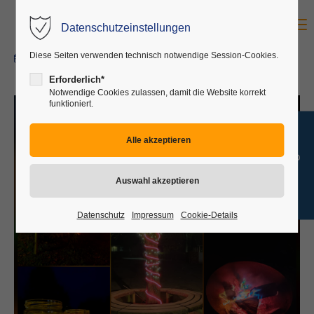
Menu
Datenschutzeinstellungen
Login
Diese Seiten verwenden technisch notwendige Session-Cookies.
20.11.2025
Benutzername
Erforderlich*
Notwendige Cookies zulassen, damit die Website korrekt
funktioniert.
Passwort
→ Jobangebote
Anmelden
Datenschutz
Impressum
Cookie-Details
Register
|
Lost your password?
Support
Lorem ipsum dolor sit amet: