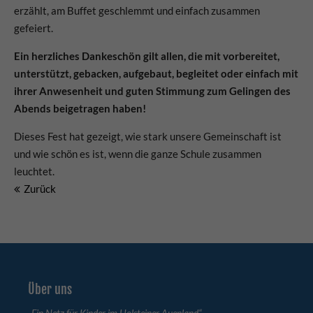
info@yourdomain.com
erzählt, am Buffet geschlemmt und einfach zusammen
gefeiert.
About us
Ein herzliches Dankeschön gilt allen, die mit vorbereitet,
Lorem ipsum dolor sit amet, consectetuer adipiscing elit.
unterstützt, gebacken, aufgebaut, begleitet oder einfach mit
ihrer Anwesenheit und guten Stimmung zum Gelingen des
Aenean commodo ligula eget dolor. Aenean massa. Cum
Abends beigetragen haben!
sociis natoque penatibus et magnis dis parturient
montes, nascetur ridiculus mus. Donec quam felis,
Dieses Fest hat gezeigt, wie stark unsere Gemeinschaft ist
ultricies nec.
und wie schön es ist, wenn die ganze Schule zusammen
leuchtet.
Zurück
Über uns
„Ein Netz für Kinder im Holsteiner Auenland“