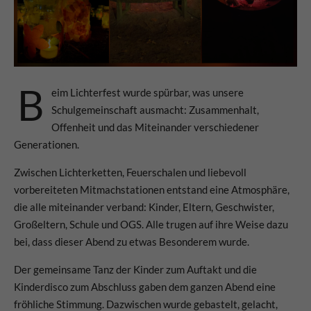
24h
/ 365days
B
eim Lichterfest wurde spürbar, was unsere
Schulgemeinschaft ausmacht: Zusammenhalt,
We offer support for our customers
Mon - Fri 8:00am - 5:00pm
(GMT +1)
Offenheit und das Miteinander verschiedener
Generationen.
Get in touch
Zwischen Lichterketten, Feuerschalen und liebevoll
Cybersteel Inc.
vorbereiteten Mitmachstationen entstand eine Atmosphäre,
376-293 City Road, Suite 600
die alle miteinander verband: Kinder, Eltern, Geschwister,
San Francisco, CA 94102
Großeltern, Schule und OGS. Alle trugen auf ihre Weise dazu
bei, dass dieser Abend zu etwas Besonderem wurde.
Have any questions?
Der gemeinsame Tanz der Kinder zum Auftakt und die
+44 1234 567 890
Kinderdisco zum Abschluss gaben dem ganzen Abend eine
Drop us a line
fröhliche Stimmung. Dazwischen wurde gebastelt, gelacht,